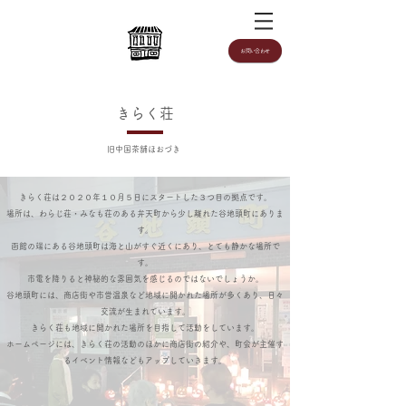
お問い合わせ
きらく荘
​旧中国茶舗ほおづき
きらく荘は２０２０年１０月５日にスタートした３つ目の拠点です。
​場所は、わらじ荘・みなも荘のある弁天町から少し離れた谷地頭町にありま
す。
函館の端にある谷地頭町は​海と山がすぐ近くにあり、とても静かな場所で
す。
市電を降りると神秘的な雰囲気を感じるのではないでしょうか。
谷地頭町には、商店街や市営温泉など地域に開かれた場所が多くあり、日々
交流が生まれています。
きらく荘も地域に開かれた場所を目指して活動をしています。
ホームページには、きらく荘の活動のほかに商店街の紹介や、町会が主催す
るイベント情報などもアップしていきます。