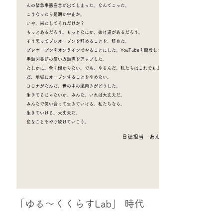
んの緊急事態宣言が出てしまった。なんてこった。
こうなったら延期か中止か。
いや、果たしてそれだけか？
もっとあるだろう。もっとなにか、抜け道があるだろう。
そう思ってプレオープンを辞めることを、辞めた。
プレオープンをオンラインでやることにした。YouTubeを開設して
手動図書館の使い方動画をアップした。
たしかに、全く儲からない。でも、やるんだ。私たちはこれでもま
だ、地域にオープンすることをやめない。
コロナがなんだ、世の中の風向きがどうした。
生きてるじゃないか。みんな。いれば大丈夫だ。
みんなで笑い合って生きていける。私たちなら。
生きていける、大丈夫だ。
変なことをやり続けていこう。
​日誌担当 あんな
「ゆる～くくらすLab」 時代