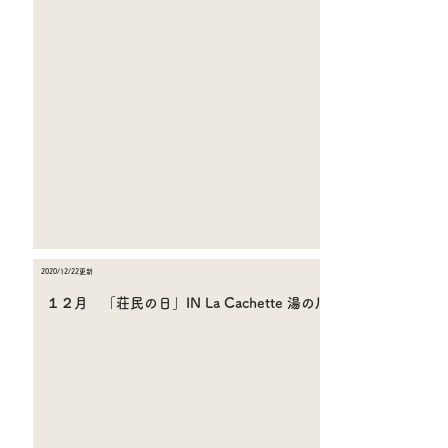
2020/12
/22更新
１２月 「荘民の日
」IN La Cachette 湯の川
2020年12月31日
わらじ荘では出汁の香りと、肉の香りが漂う年の瀬となりました。
2020年にお世話になった方々に感謝の気持ちを というこでわらじ荘を
OPENさせました！
2020年は振り変えると、本当に多くの方々に支えられてきたなと思いを馳せ
ております。4月当初、一つの「荘」に5人が暮らしていました。そして一人
増え、二人増え…。今では12人の荘民が３軒の荘で各自暮しています。正
直、築100年を超える古民家2軒と築50年程の住宅で、水道管が凍ったりトイ
レの中の水が凍ったり気は抜けない日々が続いていますが、皆様からいただい