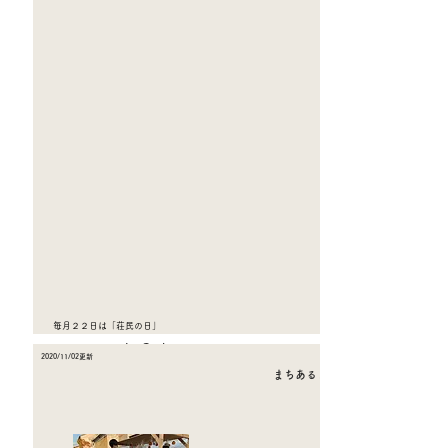
たストーブやカイロ、プチプチ、灯油、カーテン、暖かいご飯の差し入れなど
など…本当に心の支えとなっております。心からお礼申しあげます。有り難う
ございます。
2021年度も、私たちらしく精進して参りますのでよろしくお願いします。し
くお願いいたします。
​わらじ荘 純枝
毎月２２日は「荘民の日」
La Cachette
​今月は、湯の川の
にお邪魔してきました。
2020/11
/02更新
弁天町どつく駅からガタンガタンと市電に乗車して、終末駅の湯の川
まちあるきハロウィンフェスタ＆
駅をおり、徒歩数分のところに位置する一件貸し別荘。
広々とした空間、居間を見渡せるダイニングキッチン、朝日が差し込
む寝室、離れにある温泉、総勢１４人で広々と悠々と利用することが
できました！