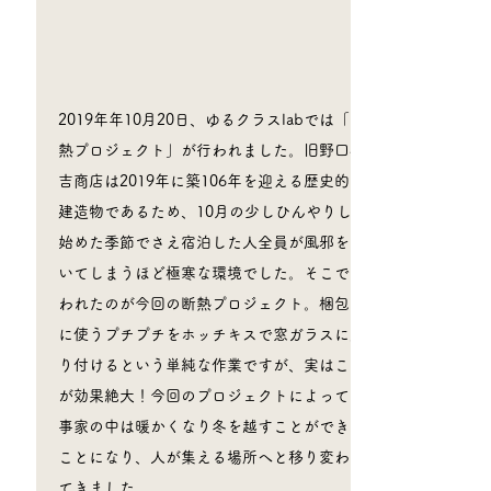
2019年年10月20日、ゆるクラスlabでは「断
熱プロジェクト」が行われました。旧野口梅
吉商店は2019年に築106年を迎える歴史的な
建造物であるため、10月の少しひんやりし
始めた季節でさえ宿泊した人全員が風邪を引
いてしまうほど極寒な環境でした。そこで行
われたのが今回の断熱プロジェクト。梱包時
に使うプチプチをホッチキスで窓ガラスに貼
り付けるという単純な作業ですが、実はこれ
が効果絶大！今回のプロジェクトによって無
事家の中は暖かくなり冬を越すことができる
ことになり、人が集える場所へと移り変わっ
てきました​。