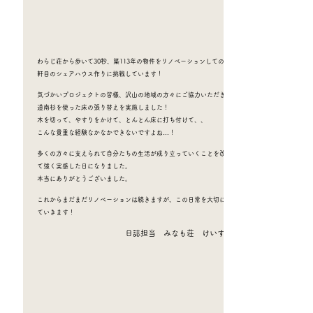
わらじ荘から歩いて30秒、築113年の物件をリノベーションしての二
軒目のシェアハウス作りに挑戦しています！
気づかいプロジェクトの皆様、沢山の地域の方々にご協力いただき、
道南杉を使った床の張り替えを実施しました！
木を切って、やすりをかけて、とんとん床に打ち付けて、、
こんな貴重な経験なかなかできないですよね…！
多くの方々に支えられて自分たちの生活が成り立っていくことを改め
て強く実感した日になりました。
本当にありがとうございました。
これからまだまだリノベーションは続きますが、この日常を大切にし
ていきます！
​日誌担当 みなも荘 けいすけ