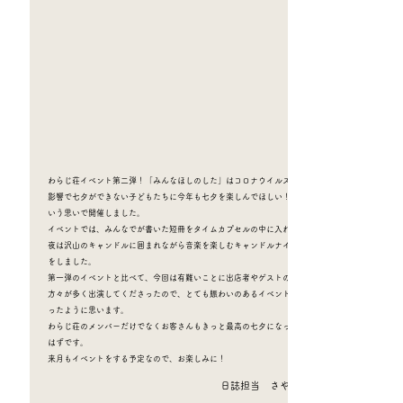
わらじ荘イベント第二弾！「みんなほしのした」はコロナウイルスの
影響で七夕ができない子どもたちに今年も七夕を楽しんでほしい！と
いう思いで開催しました。
イベントでは、みんなでが書いた短冊をタイムカプセルの中に入れ、
夜は沢山のキャンドルに囲まれながら音楽を楽しむキャンドルナイト
をしました。
第一弾のイベントと比べて、今回は有難いことに出店者やゲストの
方々が多く出演してくださったので、とても賑わいのあるイベントだ
ったように思います。
わらじ荘のメンバーだけでなくお客さんもきっと最高の七夕になった
はずです。
来月もイベントをする予定なので、お楽しみに！
​日誌担当 さやか