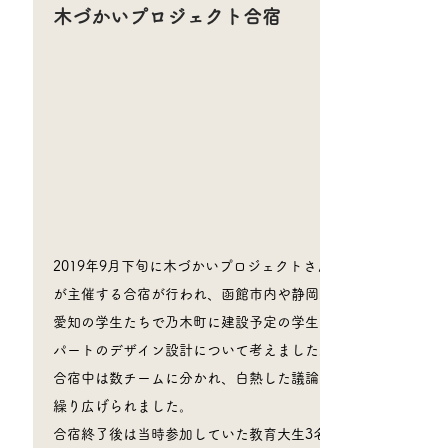
​木づかいプロジェクト合宿
​わらじ荘 透眞
2019年9月下旬に木づかいプロジェクトさん
が主催する合宿が行われ、函館市内や静岡、
愛知の学生たちで乃木町に建設予定の学生ア
パートのデザイン設計について考えました。
合宿中は数チームに分かれ、白熱した議論が
繰り広げられました。
​合宿終了後は
当時参加していた教育大生3名