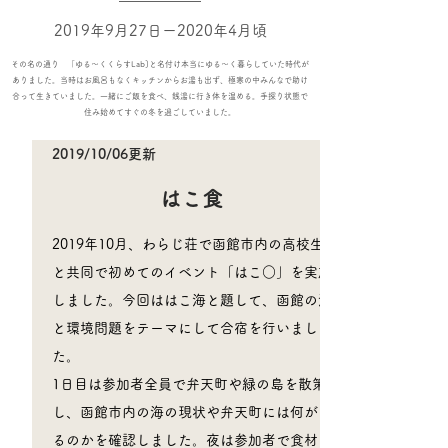
2019年9月27日ー2020年4月頃
その名の通り 「ゆる～くくらすLab]と名付け本当にゆる～く暮らしていた時代が
ありました。当時はお風呂もなくキッチンからお湯も出ず、極寒の中みんなで助け
合って生きていました。一緒にご飯を食べ、銭湯に行き体を温める。手探り状態で
住み始めてすぐの冬を過ごしていました。
2019/10/06更新
はこ食
2019年10月、わらじ荘で函館市内の高校生
と共同で初めてのイベント「はこ○」を実施
しました。今回ははこ海と題して、函館の海
と環境問題をテーマにして合宿を行いまし
た。
1日目は参加者全員で弁天町や緑の島を散策
し、函館市内の海の現状や弁天町には何があ
るのかを確認しました。夜は参加者で食材を