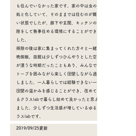
も住んでいなかった家です。家の中は虫の住
処と化していて、そのままでは住むのが難し
い状態でしたが、廊下や玄関、キッチンの掃
除をして無事住める環境にすることができま
した。
​掃除の後は家に集まってくれた方々と一緒に
晩御飯。函館は少しずつひんやりとした空気
が漂うな時期だったこともあり、みんなでス
トーブを囲みながら楽しく団欒しながら過ご
しました。一人暮らしでは経験できない一家
団欒の温かみを感じることができ、改めてゆ
るクラスlabで暮らし始めて良かったと思え
ました。少しずつ生活感が増しているゆるク
ラスlabです。
2019/09/25更新