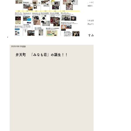
函館市の恒例行事 七夕にお菓子をもらいに街を歩く行事が中止になってしまったことから、ハロウィ
ンに街歩きイベントを開催いたしました！ハロウィンの仮装をしたかわいい子供たちが「千本釣り お
かし」を楽しみました♪
「谷地頭町会 秋祭り」
11月1日
​毎年2回開催される 谷地頭町会お祭り！今回は規模縮小をして開催いたしました。活気あふれる谷地頭
町民の方々と楽しく焼き鳥を焼いたり、歌を歌ったり、キャンドルナイトを楽しんだりと盛沢山でし
た！
​日誌担当 わらじ荘 すみえ
2020/08/30更新
弁天町 「みなも荘」の誕生！！