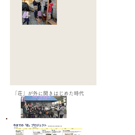
何と言っても、暖かい空間ということが古民家ぐらしの私たちにとっ
ては身にしみましたね。そんな温かな空間で、荘の断熱のお話し合い
をしました。隙間テープがこれくらい必要だの、プラスチックダンボ
ールを障子に貼るといいんでないだの、荘ごとに話し合いました。
日誌担当 わらじ荘 純枝
「荘」が外に開きはじめた時代
2020年4月ー2020年９月頃
2020年10月31日
「まちあるき ハロウィンフェスタ」