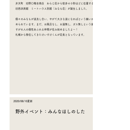
弁天町 旧野口梅吉商店 わらじ荘から徒歩４０秒ほどに位置する
旧西浜旅館 ミートハウス別館「みなも荘」が誕生しました。
個々のみなもが波及し合い、やがて大きな波になればという願いが込
められています。まだ、お風呂なし、お湯無し、ガス無しという家で
すが６人の個性あふれる仲間が住み始めましたよ〜！
​札幌から移住してきたけいすけくんが荘長となっています。
2020/08/10更新
​日誌担当 わらじ荘 純枝
野外イベント：みんなほしのした