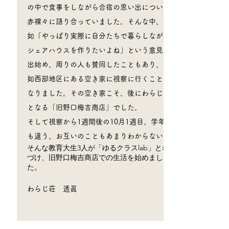
の中で食事をしながら合宿の思い出について
赤裸々に語り合っていました。そんな中、突
如「やっぱり実際に自分たちで暮らしながら
シェアハウスを作りたいよね」という意見が
出始め、周りの人も賛同したこともあり、突
如西部地区にある空き家に視察に行くことと
なりました。その空き家こそ、後にわらじ荘
となる「旧野口梅吉商店」でした。
​そして視察から1週間後の10月1週目、学年
も違う、お互いのこともあまりわからない、
そんな教育大生3人が「ゆるクラスlab」と名
づけ、旧野口梅吉商店での生活を始めまし
た。
​わらじ荘 透眞